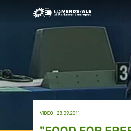
Greens/EFA Home
VIDEO |
28.09.2011
"FOOD FOR FR