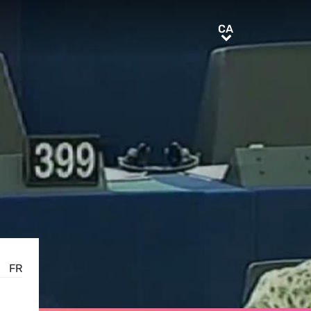
CA
CA
FR