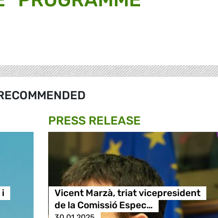
RECOMMENDED
PRESS RELEASE
i
Vicent Marzà, triat vicepresident
de la Comissió Espec…
30.01.2025