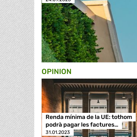
OPINION
Renda mínima de la UE: tothom
podrà pagar les factures…
31.01.2023