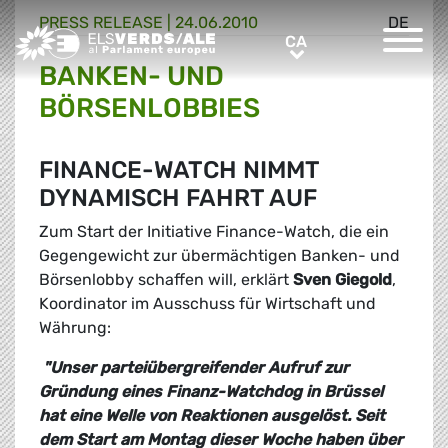
PRESS RELEASE |
24.06.2010
DE
Greens/EFA Home
CA
CA
BANKEN- UND
BÖRSENLOBBIES
FINANCE-WATCH NIMMT
DYNAMISCH FAHRT AUF
Zum Start der Initiative Finance-Watch, die ein
Gegengewicht zur übermächtigen Banken- und
Börsenlobby schaffen will, erklärt
Sven Giegold
,
Koordinator im Ausschuss für Wirtschaft und
Währung:
"Unser parteiübergreifender Aufruf zur
Gründung eines Finanz-Watchdog in Brüssel
hat eine Welle von Reaktionen ausgelöst. Seit
dem Start am Montag dieser Woche haben über