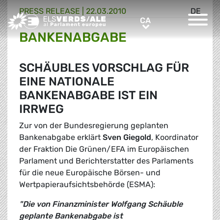
PRESS RELEASE |
22.03.2010
DE
Greens/EFA Home
CA
CA
BANKENABGABE
SCHÄUBLES VORSCHLAG FÜR
EINE NATIONALE
BANKENABGABE IST EIN
IRRWEG
Zur von der Bundesregierung geplanten
Bankenabgabe erklärt
Sven Giegold
, Koordinator
der Fraktion Die Grünen/EFA im Europäischen
Parlament und Berichterstatter des Parlaments
für die neue Europäische Börsen- und
Wertpapieraufsichtsbehörde (ESMA):
"Die von Finanzminister Wolfgang Schäuble
geplante Bankenabgabe ist