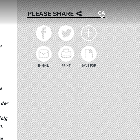
CA
PLEASE SHARE
CA
:
e
-
E-MAIL
PRINT
SAVE PDF
s
 der
olg
n.
te