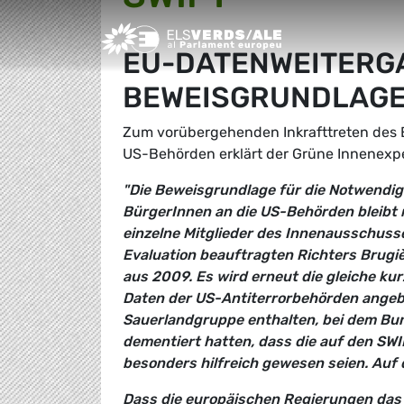
Greens/EFA Home
EU-DATENWEITERG
BEWEISGRUNDLAGE
Zum vorübergehenden Inkrafttreten des
US-Behörden erklärt der Grüne Innenexp
"Die Beweisgrundlage für die Notwendig
BürgerInnen an die US-Behörden bleibt 
einzelne Mitglieder des Innenausschusse
Evaluation beauftragten Richters Brugiè
aus 2009. Es wird erneut die gleiche ku
Daten der US-Antiterrorbehörden angebli
Sauerlandgruppe enthalten, bei dem Bu
dementiert hatten, dass die auf den SW
besonders hilfreich gewesen seien. Auf 
Dass die europäischen Regierungen da