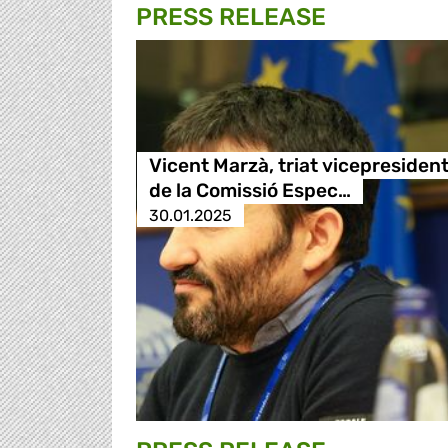
PRESS RELEASE
Vicent Marzà, triat vicepresiden
de la Comissió Espec…
30.01.2025