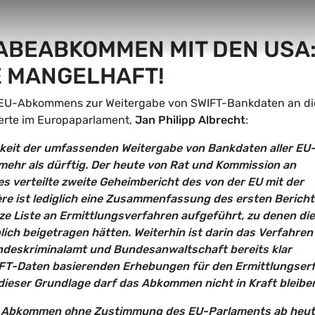
ABEABKOMMEN MIT DEN USA
 MANGELHAFT!
 EU-Abkommens zur Weitergabe von SWIFT-Bankdaten an di
erte im Europaparlament,
Jan Philipp Albrecht
:
keit der umfassenden Weitergabe von Bankdaten aller EU
mehr als dürftig. Der heute von Rat und Kommission an
s verteilte zweite Geheimbericht des von der EU mit der
re ist lediglich eine Zusammenfassung des ersten Bericht
rze Liste an Ermittlungsverfahren aufgeführt, zu denen die
ch beigetragen hätten. Weiterhin ist darin das Verfahren
ndeskriminalamt und Bundesanwaltschaft bereits klar
IFT-Daten basierenden Erhebungen für den Ermittlungserf
dieser Grundlage darf das Abkommen nicht in Kraft bleibe
s Abkommen ohne Zustimmung des EU-Parlaments ab heu