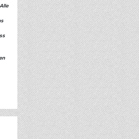
Alle
ns
ss
en