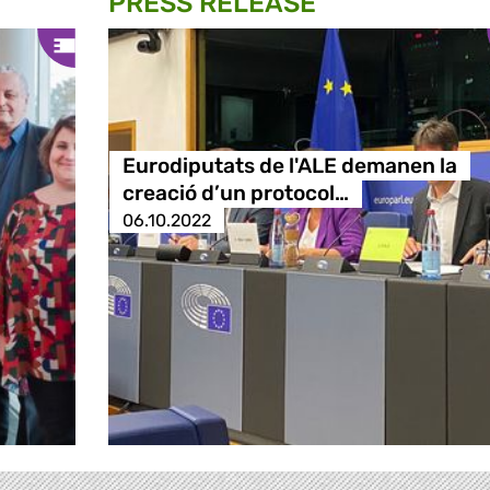
PRESS RELEASE
Eurodiputats de l'ALE demanen la
creació d’un protocol…
06.10.2022