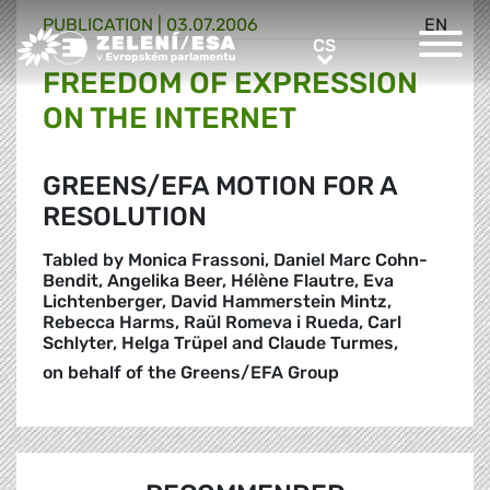
PUBLICATION |
03.07.2006
EN
Greens/EFA Home
CS
CS
FREEDOM OF EXPRESSION
ON THE INTERNET
GREENS/EFA MOTION FOR A
RESOLUTION
Tabled by Monica Frassoni, Daniel Marc Cohn-
Bendit, Angelika Beer, Hélène Flautre, Eva
Lichtenberger, David Hammerstein Mintz,
Rebecca Harms, Raül Romeva i Rueda, Carl
Schlyter, Helga Trüpel and Claude Turmes,
on behalf of the Greens/EFA Group