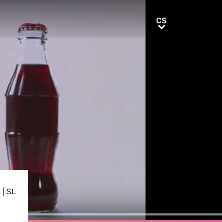
CS
CS
N
|
SL