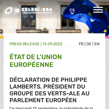
Greens/EFA Home
CS
CS
PRESS RELEASE |
13.09.2023
FR
|
DE
|
EN
ÉTAT DE L’UNION
EUROPÉENNE
DÉCLARATION DE PHILIPPE
LAMBERTS, PRÉSIDENT DU
GROUPE DES VERTS-ALE AU
PARLEMENT EUROPÉEN
Ce mercredi 13 septembre, la présidente de la