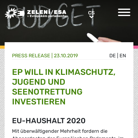
Greens/EFA Home
CS
CS
PRESS RELEASE |
23.10.2019
DE
|
EN
EP WILL IN KLIMASCHUTZ,
JUGEND UND
SEENOTRETTUNG
INVESTIEREN
EU-HAUSHALT 2020
Mit überwältigender Mehrheit fordern die