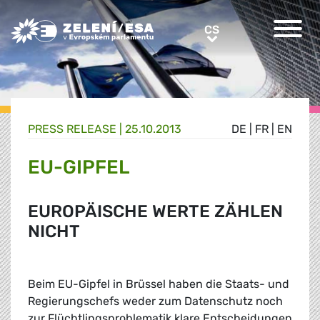
Greens/EFA Home
CS
CS
PRESS RELEASE |
25.10.2013
DE
|
FR
|
EN
EU-GIPFEL
EUROPÄISCHE WERTE ZÄHLEN
NICHT
Beim EU-Gipfel in Brüssel haben die Staats- und
Regierungschefs weder zum Datenschutz noch
zur Flüchtlingsproblematik klare Entscheidungen