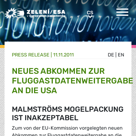
Greens/EFA Home
CS
CS
PRESS RELEASE |
11.11.2011
DE
|
EN
NEUES ABKOMMEN ZUR
FLUGGASTDATENWEITERGABE
AN DIE USA
MALMSTRÖMS MOGELPACKUNG
IST INAKZEPTABEL
Zum von der EU-Kommission vorgelegten neuen
Abkommen zur Fluggastdatenweitergabe an die