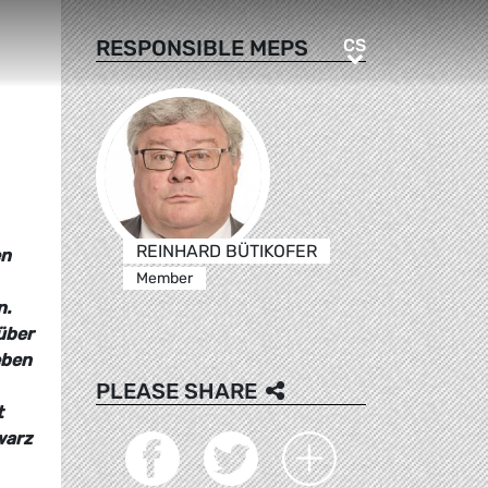
CS
RESPONSIBLE MEPS
CS
REINHARD BÜTIKOFER
en
Member
n.
über
eben
PLEASE SHARE
t
warz