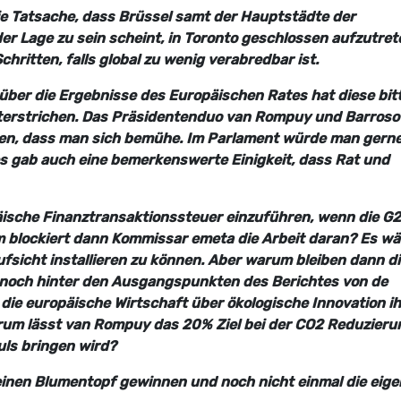
die Tatsache, dass Brüssel samt der Hauptstädte der
er Lage zu sein scheint, in Toronto geschlossen aufzutret
hritten, falls global zu wenig verabredbar ist.
über die Ergebnisse des Europäischen Rates hat diese bit
nterstrichen. Das Präsidentenduo van Rompuy und Barroso
den, dass man sich bemühe. Im Parlament würde man gern
es gab auch eine bemerkenswerte Einigkeit, dass Rat und
äische Finanztransaktionssteuer einzuführen, wenn die G2
 blockiert dann Kommissar emeta die Arbeit daran? Es wä
ufsicht installieren zu können. Aber warum bleiben dann d
noch hinter den Ausgangspunkten des Berichtes von de
 die europäische Wirtschaft über ökologische Innovation i
rum lässt van Rompuy das 20% Ziel bei der CO2 Reduzieru
uls bringen wird?
keinen Blumentopf gewinnen und noch nicht einmal die eig