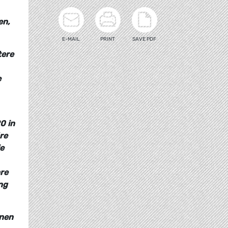
en,
E-MAIL
PRINT
SAVE PDF
tere
e
0 in
re
ie
hre
ng
enen