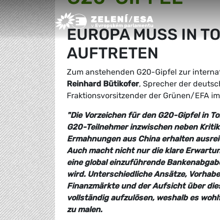
Greens/EFA Home
EUROPA MUSS IN T
AUFTRETEN
Zum anstehenden G20-Gipfel zur internati
Reinhard Bütikofer
, Sprecher der deuts
Fraktionsvorsitzender der Grünen/EFA i
"Die Vorzeichen für den G20-Gipfel in To
G20-Teilnehmer inzwischen neben Kritik
Ermahnungen aus China erhalten ausreic
Auch macht nicht nur die klare Erwartun
eine global einzuführende Bankenabgab
wird. Unterschiedliche Ansätze, Vorhab
Finanzmärkte und der Aufsicht über diese
vollständig aufzulösen, weshalb es wohl
zu malen.