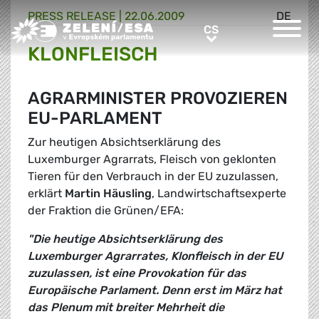
PRESS RELEASE |
22.06.2009
DE
Greens/EFA Home
CS
CS
KLONFLEISCH
AGRARMINISTER PROVOZIEREN
EU-PARLAMENT
Zur heutigen Absichtserklärung des
Luxemburger Agrarrats, Fleisch von geklonten
Tieren für den Verbrauch in der EU zuzulassen,
erklärt
Martin Häusling
, Landwirtschaftsexperte
der Fraktion die Grünen/EFA:
"Die heutige Absichtserklärung des
Luxemburger Agrarrates, Klonfleisch in der EU
zuzulassen, ist eine Provokation für das
Europäische Parlament. Denn erst im März hat
das Plenum mit breiter Mehrheit die