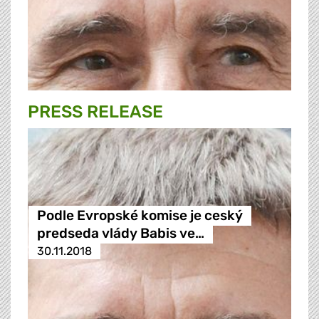
PRESS RELEASE
Podle Evropské komise je ceský
predseda vlády Babis ve…
30.11.2018