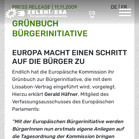
PRESS RELEASE |
11.11.2009
DE
|
FR
Greens/EFA Home
CS
CS
GRÜNBUCH
BÜRGERINITIATIVE
EUROPA MACHT EINEN SCHRITT
AUF DIE BÜRGER ZU
Endlich hat die Europäische Kommission ihr
Grünbuch zur Bürgerinitiative, die mit dem
Lissabon-Vertrag eingeführt wird, vorgelegt.
Hierzu erklärt
Gerald Häfner
, Mitglied des
Verfassungsausschusses des Europäischen
Parlaments:
"Mit der Europäischen Bürgerinitiative werden
BürgerInnen nun erstmals eigene Anliegen auf
die Tagesordnung der Kommission bringen