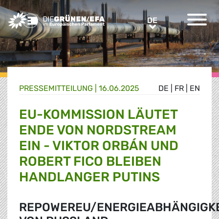
Greens/EFA Home
DE
DE
PRESSE­MITTEILUNG
|
16.06.2025
DE
|
FR
|
EN
EU-KOMMISSION LÄUTET
ENDE VON NORDSTREAM
EIN - VIKTOR ORBÁN UND
ROBERT FICO BLEIBEN
HANDLANGER PUTINS
REPOWEREU/ENERGIEABHÄNGIGKE