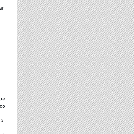
ar-
fue
ico
ue