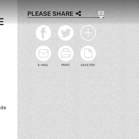
ES
PLEASE SHARE
ES
E
E-MAIL
PRINT
SAVE PDF
 de