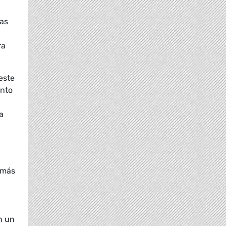
Las
ra
este
ento
a
 más
n
n un