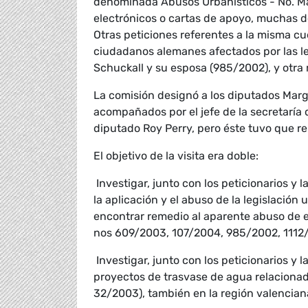
denominada Abusos Urbanísticos - No. Más
electrónicos o cartas de apoyo, muchas d
Otras peticiones referentes a la misma c
ciudadanos alemanes afectados por las le
Schuckall y su esposa (985/2002), y otra 
La comisión designó a los diputados Margo
acompañados por el jefe de la secretaría 
diputado Roy Perry, pero éste tuvo que r
El objetivo de la visita era doble:
 Investigar, junto con los peticionarios y
la aplicación y el abuso de la legislación 
encontrar remedio al aparente abuso de est
nos 609/2003, 107/2004, 985/2002, 1112
 Investigar, junto con los peticionarios y
proyectos de trasvase de agua relacionado
32/2003), también en la región valencian