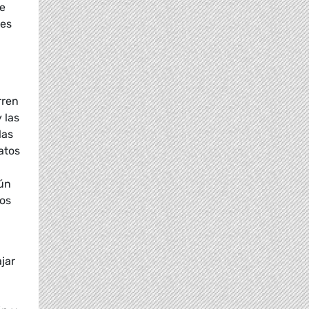
de
les
rren
 las
las
atos
gún
dos
jar