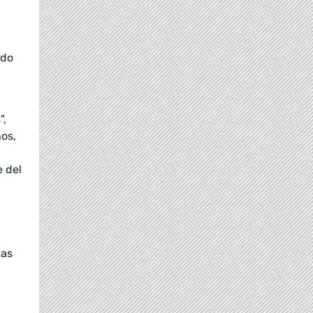
ndo
",
os,
e del
nas