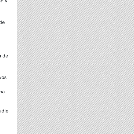
ón y
 de
a de
vos
rma
udio