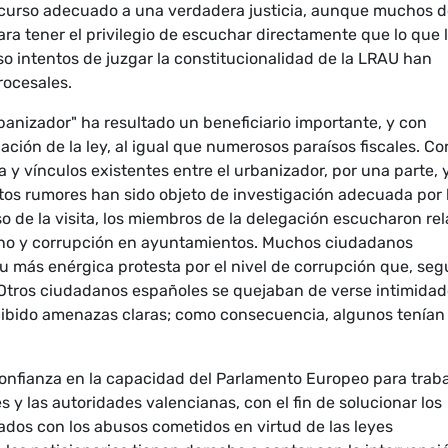
 recurso adecuado a una verdadera justicia, aunque muchos 
a tener el privilegio de escuchar directamente que lo que 
uso intentos de juzgar la constitucionalidad de la LRAU han
rocesales.
urbanizador" ha resultado un beneficiario importante, y con
cación de la ley, al igual que numerosos paraísos fiscales. Co
 y vínculos existentes entre el urbanizador, por una parte, y
stos rumores han sido objeto de investigación adecuada por 
 de la visita, los miembros de la delegación escucharon rel
rno y corrupción en ayuntamientos. Muchos ciudadanos
 más enérgica protesta por el nivel de corrupción que, se
. Otros ciudadanos españoles se quejaban de verse intimida
recibido amenazas claras; como consecuencia, algunos tenían
onfianza en la capacidad del Parlamento Europeo para traba
 y las autoridades valencianas, con el fin de solucionar los
ados con los abusos cometidos en virtud de las leyes