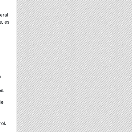
eral
e, es
a
,
s.
de
ol.