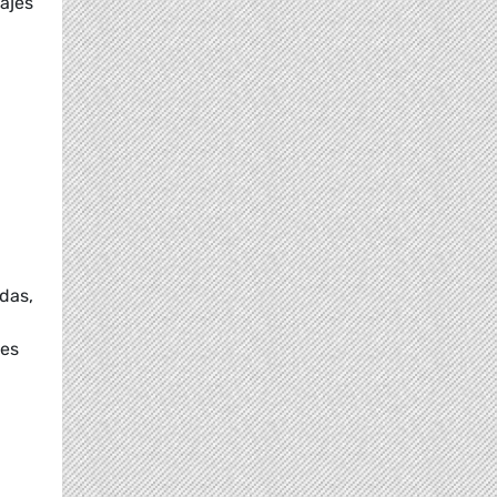
ajes
adas,
nes