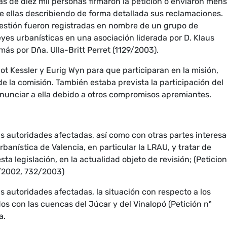
 de diez mil personas firmaron la petición o enviaron mens
e ellas describiendo de forma detallada sus reclamaciones.
uestión fueron registradas en nombre de un grupo de
yes urbanísticas en una asociación liderada por D. Klaus
más por Dña. Ulla-Britt Perret (1129/2003).
t Kessler y Eurig Wyn para que participaran en la misión,
de la comisión. También estaba prevista la participación del
enunciar a ella debido a otros compromisos apremiantes.
 las autoridades afectadas, así como con otras partes interes
urbanística de Valencia, en particular la LRAU, y tratar de
a legislación, en la actualidad objeto de revisión; (Peticio
/2002, 732/2003)
 las autoridades afectadas, la situación con respecto a los
s con las cuencas del Júcar y del Vinalopó (Petición nº
a.