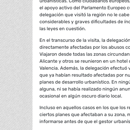
urbanísticas. Como ciudadanos europeos, 
el apoyo activo del Parlamento Europeo c
delegación que visitó la región no le c
considerables y graves dificultades de í
las leyes en cuestión.
En el transcurso de la visita, la delegac
directamente afectadas por los abusos co
Viajaron desde todas las zonas circundant
Alicante y otros se reunieron en un hote
Valencia. Además, la delegación efectuó v
que ya habían resultado afectadas por nu
planes de desarrollo urbanístico. En nin
alguna, ni se había realizado ningún anu
ocasional en algún oscuro diario local.
Incluso en aquellos casos en los que los 
ciertos planes que afectaban a su zona, 
informarse antes de que el gestor urbanís