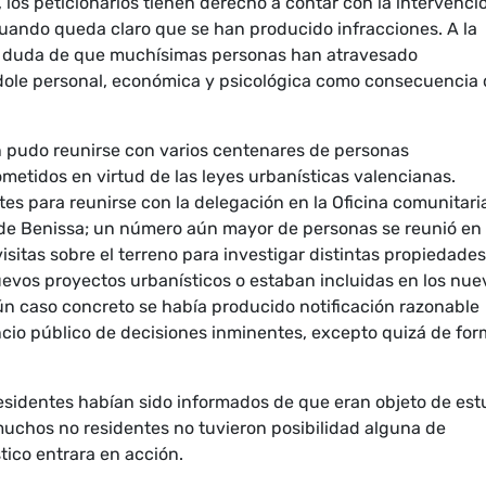
los peticionarios tienen derecho a contar con la intervenci
uando queda claro que se han producido infracciones. A la
abe duda de que muchísimas personas han atravesado
ndole personal, económica y psicológica como consecuencia
ión pudo reunirse con varios centenares de personas
metidos en virtud de las leyes urbanísticas valencianas.
es para reunirse con la delegación en la Oficina comunitari
l de Benissa; un número aún mayor de personas se reunió en
isitas sobre el terreno para investigar distintas propiedades
evos proyectos urbanísticos o estaban incluidas en los nue
gún caso concreto se había producido notificación razonable
ncio público de decisiones inminentes, excepto quizá de fo
residentes habían sido informados de que eran objeto de est
muchos no residentes no tuvieron posibilidad alguna de
tico entrara en acción.