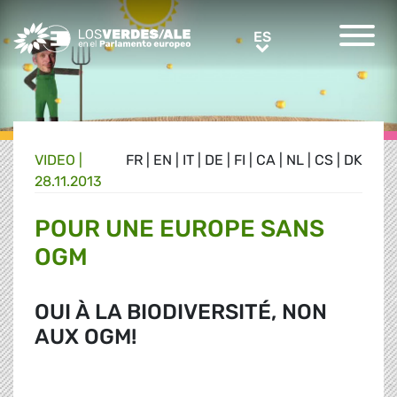
Greens/EFA Home
ES
ES
VIDEO |
FR
|
EN
|
IT
|
DE
|
FI
|
CA
|
NL
|
CS
|
DK
28.11.2013
POUR UNE EUROPE SANS
OGM
OUI À LA BIODIVERSITÉ, NON
AUX OGM!