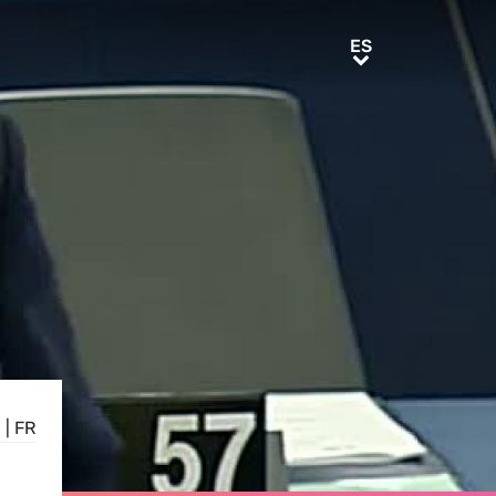
ES
ES
E
|
FR