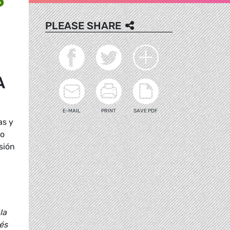
PLEASE SHARE
A
E-MAIL
PRINT
SAVE PDF
as y
io
sión
la
és