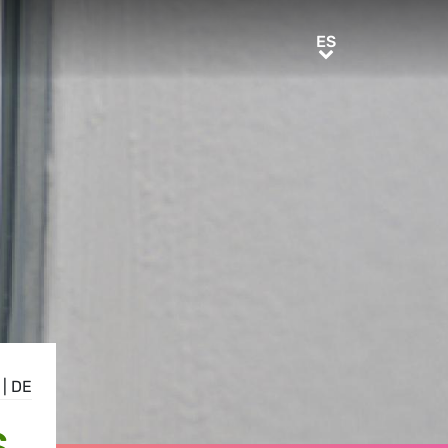
ES
ES
|
DE
S