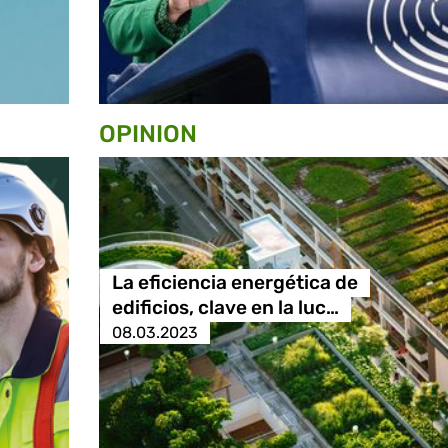
OPINION
La eficiencia energética de
edificios, clave en la luc…
08.03.2023