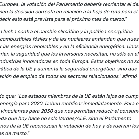
Europea, la votación del Parlamento debería reorientar el d
en la decisión correcta en relación a la hoja de ruta para el
ecir esto está prevista para el próximo mes de marzo."
la lucha contra el cambio climático y la política energética
s combustibles fósiles y de las nucleares entiendan que nues
r las energías renovables y en la eficiencia energética. Unos
rían la seguridad que los inversores necesitan, no sólo en el
 industrias innovadoras en toda Europa. Estos objetivos no só
limática de la UE y aumenta la seguridad energética, sino que
ción de empleo de todos los sectores relacionados," afirmó
do que: "Los estados miembros de la UE están lejos de cumpl
 energía para 2020. Deben rectificar inmediatamente. Para el
 vinculantes para 2030 que nos permitan reducir el consum
da que hoy hace no solo Verdes/ALE, sino el Parlamento
os de la UE reconozcan la votación de hoy y devuelvan los
es de marzo."