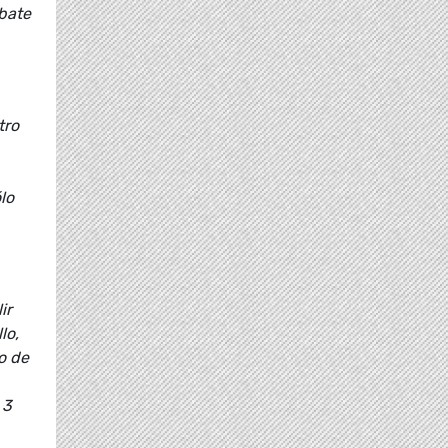
ebate
tro
lo
ir
lo,
o de
 3