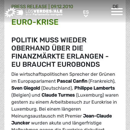
PRESS RELEASE |
09.12.2010
DE
Greens/EFA Home
ES
ES
EURO-KRISE
POLITIK MUSS WIEDER
OBERHAND ÜBER DIE
FINANZMÄRKTE ERLANGEN -
EU BRAUCHT EUROBONDS
Die wirtschaftspolitischen Sprecher der Grünen
im Europaparlament
Pascal Canfin
(Frankreich),
Sven Giegold
(Deutschland),
Philippe Lamberts
(Belgien) und
Claude Turmes
(Luxemburg) waren
gestern zu einem Arbeitsbesuch zur Eurokrise in
Luxemburg. Bei einem längeren
Meinungsaustausch mit Premier
Jean-Claude
Juncker
wurden akute und längerfristige
Maßnahmen gegen die Eurokrise diskutiert.