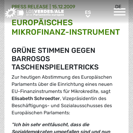
PRESS RELEASE |
15.12.2009
DE
Greens/EFA Home
ES
ES
EUROPÄISCHES
MIKROFINANZ-INSTRUMENT
GRÜNE STIMMEN GEGEN
BARROSOS
TASCHENSPIELERTRICKS
Zur heutigen Abstimmung des Europäischen
Parlaments über die Einrichtung eines neuen
EU-Finanzinstruments für Mikrokredite, sagt
Elisabeth Schroedter
, Vizepräsidentin des
Beschäftigungs- und Sozialausschusses des
Europäischen Parlaments:
"Ich bin sehr enttäuscht, dass die
Sozialdemokraten umgefallen sind und nun