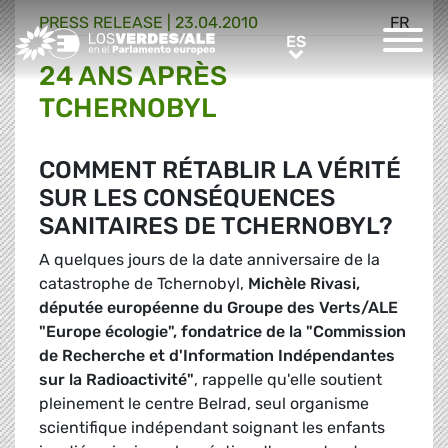
PRESS RELEASE |
23.04.2010
FR
Greens/EFA Home
ES
ES
24 ANS APRÈS
TCHERNOBYL
COMMENT RÉTABLIR LA VÉRITÉ
SUR LES CONSÉQUENCES
SANITAIRES DE TCHERNOBYL?
A quelques jours de la date anniversaire de la
catastrophe de Tchernobyl,
Michèle Rivasi,
députée européenne du Groupe des Verts/ALE
"Europe écologie", fondatrice de la "Commission
de Recherche et d'Information Indépendantes
sur la Radioactivité"
, rappelle qu'elle soutient
pleinement le centre Belrad, seul organisme
scientifique indépendant soignant les enfants