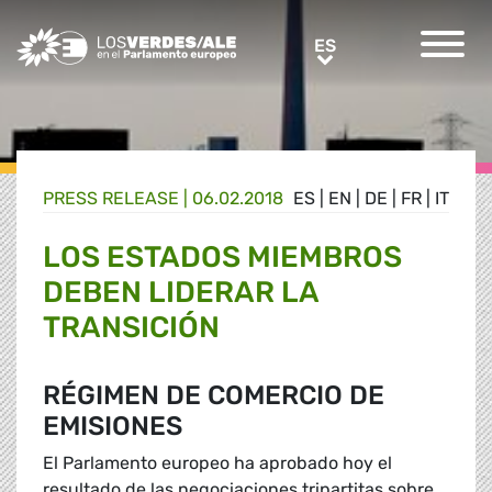
Greens/EFA Home
ES
ES
PRESS RELEASE |
06.02.2018
ES
|
EN
|
DE
|
FR
|
IT
LOS ESTADOS MIEMBROS
DEBEN LIDERAR LA
TRANSICIÓN
RÉGIMEN DE COMERCIO DE
EMISIONES
El Parlamento europeo ha aprobado hoy el
resultado de las negociaciones tripartitas sobre