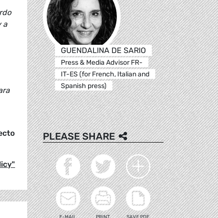
erdo
 a
GUENDALINA DE SARIO
Press & Media Advisor FR-
IT-ES (for French, Italian and
Spanish press)
ara
ecto
PLEASE SHARE
icy"
E-MAIL
PRINT
SAVE PDF