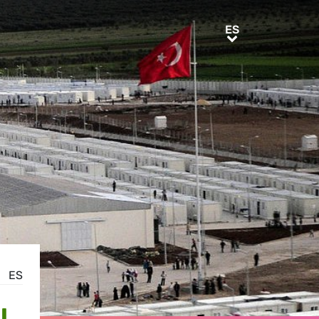
ES
ES
ES
L