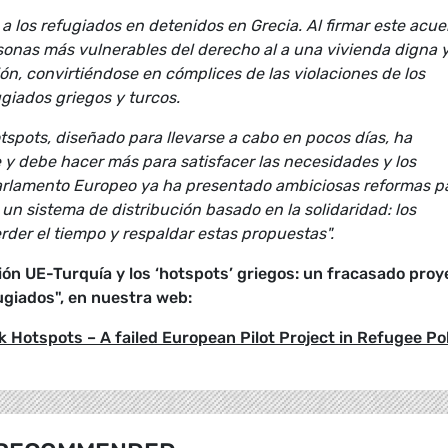
a los refugiados en detenidos en Grecia. Al firmar este acu
sonas más vulnerables del derecho al a una vivienda digna y
n, convirtiéndose en cómplices de las violaciones de los
iados griegos y turcos.
tspots, diseñado para llevarse a cabo en pocos días, ha
y debe hacer más para satisfacer las necesidades y los
l Parlamento Europeo ya ha presentado ambiciosas reformas p
 un sistema de distribución basado en la solidaridad: los
rder el tiempo y respaldar estas propuestas".
ión UE-Turquía y los ‘hotspots’ griegos: un fracasado proy
fugiados", en nuestra web:
Hotspots – A failed European Pilot Project in Refugee Pol