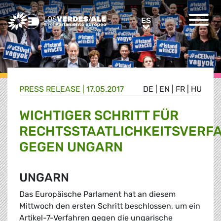
Greens/EFA Home
ES
ES
PRESS RELEASE |
17.05.2017
DE
|
EN
|
FR
|
HU
WICHTIGER SCHRITT FÜR
RECHTSSTAATLICHKEITSVERF
GEGEN UNGARN
UNGARN
Das Europäische Parlament hat an diesem
Mittwoch den ersten Schritt beschlossen, um ein
Artikel-7-Verfahren gegen die ungarische