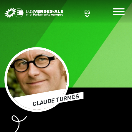
Greens/EFA Home
ES
ES
CLAUDE TURMES