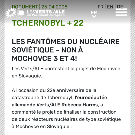
DOCUMENT
|
25.04.2008
FR
|
EN
|
DE
Greens/EFA Home
FR
FR
TCHERNOBYL + 22
LES FANTÔMES DU NUCLÉAIRE
SOVIÉTIQUE - NON À
MOCHOVCE 3 ET 4!
Les Verts/ALE contestent le projet de Mochovce
en Slovaquie.
A l'occasion du 22e anniversaire de la
catastrophe de Tchernobyl,
l'eurodéputée
allemande Verts/ALE Rebecca Harms
, a
commenté le projet de finaliser la construction
de deux réacteurs nucléaires de type soviétique
à Mochovce en Slovaquie :