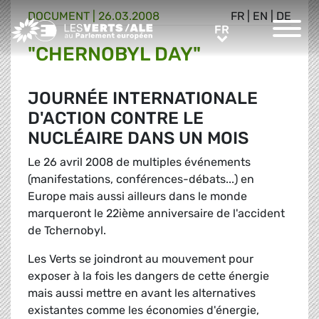
DOCUMENT
|
26.03.2008
FR
|
EN
|
DE
Greens/EFA Home
FR
FR
"CHERNOBYL DAY"
JOURNÉE INTERNATIONALE
D'ACTION CONTRE LE
NUCLÉAIRE DANS UN MOIS
Le 26 avril 2008 de multiples événements
(manifestations, conférences-débats...) en
Europe mais aussi ailleurs dans le monde
marqueront le 22ième anniversaire de l'accident
de Tchernobyl.
Les Verts se joindront au mouvement pour
exposer à la fois les dangers de cette énergie
mais aussi mettre en avant les alternatives
existantes comme les économies d'énergie,