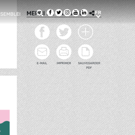
Rechercher
Facebook
Twitter
Instagram
Youtube
LinkedIn
FR
MERCI DE PARTAGER
FR
NSEMBLE!
ub menu
E-MAIL
IMPRIMER
SAUVEGARDER
PDF