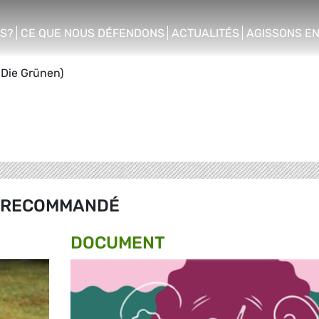
S?
CE QUE NOUS DÉFENDONS
ACTUALITÉS
AGISSONS E
enu
show/hide sub menu
show/hide sub menu
show/hide s
 Die Grünen)
RECOMMANDÉ
DOCUMENT