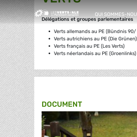
Greens/EFA Home
QUI SOMMES-NOU
Délégations et groupes parlementaires
show/hide sub m
Verts allemands au PE (Bündnis 90/
Verts autrichiens au PE (Die Grünen)
Verts français au PE (Les Verts)
Verts néerlandais au PE (Groenlinks)
DOCUMENT