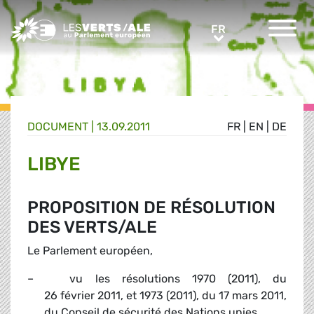
Greens/EFA Home
FR
FR
DOCUMENT
|
13.09.2011
FR
|
EN
|
DE
LIBYE
PROPOSITION DE RÉSOLUTION
DES VERTS/ALE
Le Parlement européen,
– vu les résolutions 1970 (2011), du
26 février 2011, et 1973 (2011), du 17 mars 2011,
du Conseil de sécurité des Nations unies,