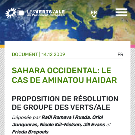
Greens/EFA Home
FR
FR
DOCUMENT
|
14.12.2009
FR
SAHARA OCCIDENTAL: LE
CAS DE AMINATOU HAIDAR
PROPOSITION DE RÉSOLUTION
DE GROUPE DES VERTS/ALE
Déposée par
Raül Romeva i Rueda, Oriol
Junqueras, Nicole Kiil-Nielsen, Jill Evans
et
Frieda Brepoels