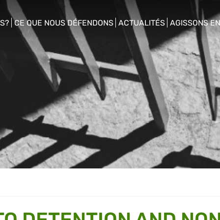
S?
CE QUE NOUS DÉFENDONS
ACTUALITÉS
AGISSONS E
enu
show/hide sub menu
show/hide sub menu
show/hide s
TO DETENTION AND NON