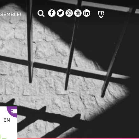
Rechercher
Facebook
Twitter
Instagram
Youtube
LinkedIn
FR
FR
NSEMBLE!
ub menu
EN
-