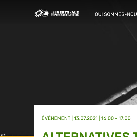
Greens/EFA Home
QUI SOMMES-NOU
show/hide sub m
ÉVÉNEMENT
|
13.07.2021 | 16:00 - 17:00
ALTERNATIVES 