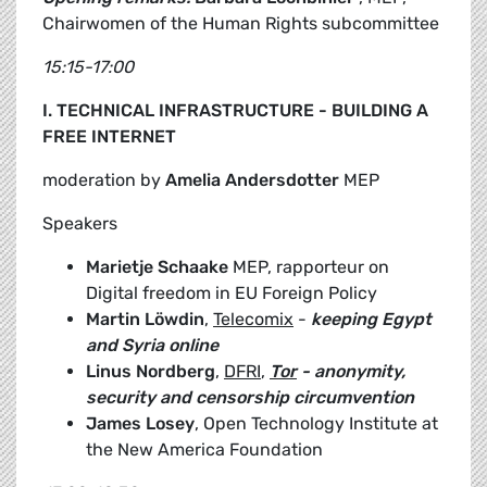
Chairwomen of the Human Rights subcommittee
15:15-17:00
I. TECHNICAL INFRASTRUCTURE - BUILDING A
FREE INTERNET
moderation by
Amelia Andersdotter
MEP
Speakers
Marietje Schaake
MEP, rapporteur on
Digital freedom in EU Foreign Policy
Martin Löwdin
,
Telecomix
-
keeping Egypt
and Syria online
Linus Nordberg
,
DFRI
,
T
or
- anonymity,
security and censorship circumvention
James Losey
, Open Technology Institute at
the New America Foundation