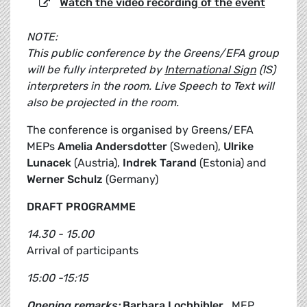
Watch the video recording of the event
NOTE:
This public conference by the Greens/EFA group
will be fully interpreted by
International Sign
(IS)
interpreters in the room. Live Speech to Text will
also be projected in the room.
The conference is organised by Greens/EFA
MEPs
Amelia Andersdotter
(Sweden),
Ulrike
Lunacek
(Austria),
Indrek Tarand
(Estonia) and
Werner Schulz
(Germany)
DRAFT PROGRAMME
14.30 - 15.00
Arrival of participants
15:00 -15:15
Opening remarks:
Barbara Lochbihler
, MEP,