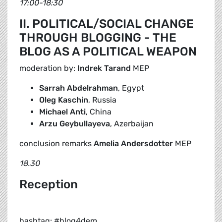
17:00-18:30
II. POLITICAL/SOCIAL CHANGE
THROUGH BLOGGING - THE
BLOG AS A POLITICAL WEAPON
moderation by:
Indrek Tarand
MEP
Sarrah Abdelrahman
,
Egypt
Oleg Kaschin
,
Russia
Michael Anti
,
China
Arzu Geybullayeva
,
Azerbaijan
conclusion remarks
Amelia Andersdotter
MEP
18.30
Reception
hashtag: #blog4dem