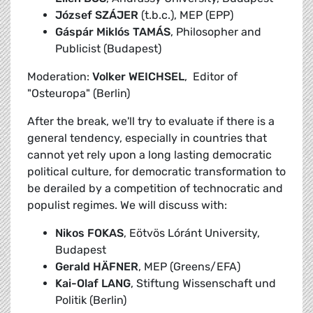
József SZÁJER
(t.b.c.), MEP (EPP)
Gáspár Miklós TAMÁS
, Philosopher and
Publicist (Budapest)
Moderation:
Volker WEICHSEL
, Editor of
"Osteuropa" (Berlin)
After the break, we'll try to evaluate if there is a
general tendency, especially in countries that
cannot yet rely upon a long lasting democratic
political culture, for democratic transformation to
be derailed by a competition of technocratic and
populist regimes. We will discuss with:
Nikos FOKAS
, Eötvös Lóránt University,
Budapest
Gerald HÄFNER
, MEP (Greens/EFA)
Kai-Olaf LANG
, Stiftung Wissenschaft und
Politik (Berlin)