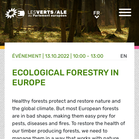
Greens/EFA Home
FR
FR
ÉVÉNEMENT
|
13.10.2022 | 10:00 - 13:00
EN
ECOLOGICAL FORESTRY IN
EUROPE
Healthy forests protect and restore nature and
the global climate. But most European forests
are in bad shape, making them easy prey for
pests, diseases and fires. To restore the health of
our timber producing forests, we need to
manage them in a way that works with nature,