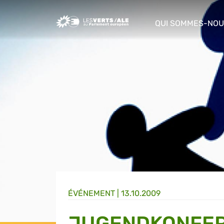
Greens/EFA Home
QUI SOMMES-NOU
show/hide sub m
ÉVÉNEMENT
|
13.10.2009
JUGENDKONFER