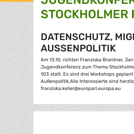
STOCKHOLMER
DATENSCHUTZ, MIG
AUSSENPOLITIK
Am 13.10. richten Franziska Brantner, Ja
Jugendkonferenz zum Thema Stockholmer 
1G3 statt. Es sind drei Workshops gepla
Außenpolitik.Alle Interessierte sind herz
franziska.keller@europarl.europa.eu