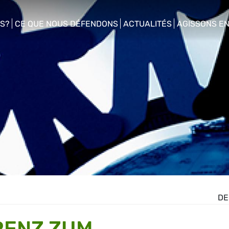
S?
CE QUE NOUS DÉFENDONS
ACTUALITÉS
AGISSONS E
enu
show/hide sub menu
show/hide sub menu
show/hide s
DE
ENZ ZUM