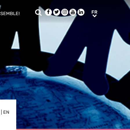
Rechercher
Facebook
Twitter
Instagram
Youtube
LinkedIn
FR
FR
NSEMBLE!
ub menu
|
EN