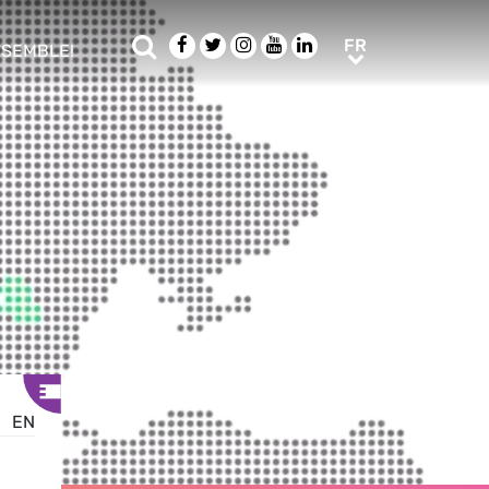
Rechercher
Facebook
Twitter
Instagram
Youtube
LinkedIn
FR
FR
NSEMBLE!
ub menu
EN