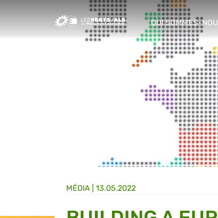
Greens/EFA Home
QUI SOMMES-NOU
show/hide sub m
MÉDIA
|
13.05.2022
BUILDING A EU