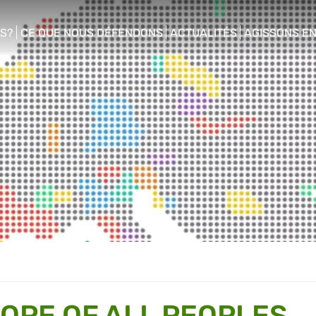
S?
CE QUE NOUS DÉFENDONS
ACTUALITÉS
AGISSONS E
enu
show/hide sub menu
show/hide sub menu
show/hide s
ROPE OF ALL PEOPLES