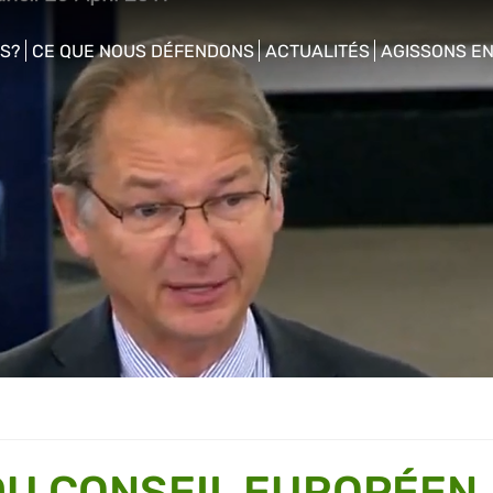
S?
CE QUE NOUS DÉFENDONS
ACTUALITÉS
AGISSONS E
enu
show/hide sub menu
show/hide sub menu
show/hide s
DU CONSEIL EUROPÉEN