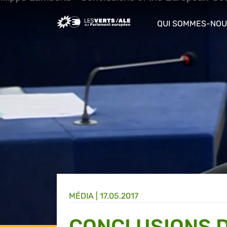
Greens/EFA Home
QUI SOMMES-NOU
show/hide sub m
MÉDIA
|
17.05.2017
CONCLUSIONS 