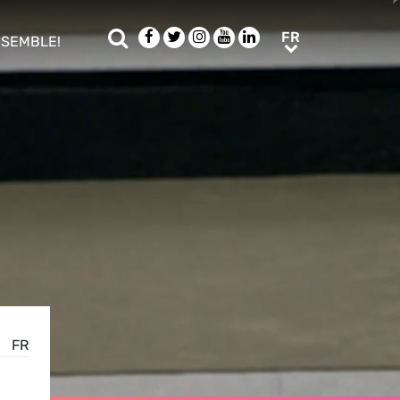
Rechercher
Facebook
Twitter
Instagram
Youtube
LinkedIn
FR
FR
NSEMBLE!
ub menu
FR