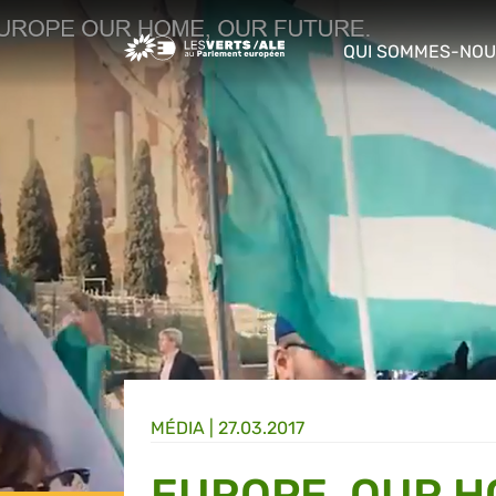
Greens/EFA Home
QUI SOMMES-NOU
show/hide sub m
MÉDIA
|
27.03.2017
EUROPE, OUR H