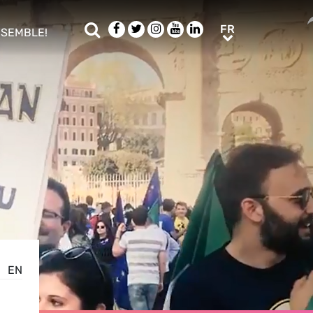
Rechercher
Facebook
Twitter
Instagram
Youtube
LinkedIn
FR
FR
NSEMBLE!
ub menu
EN