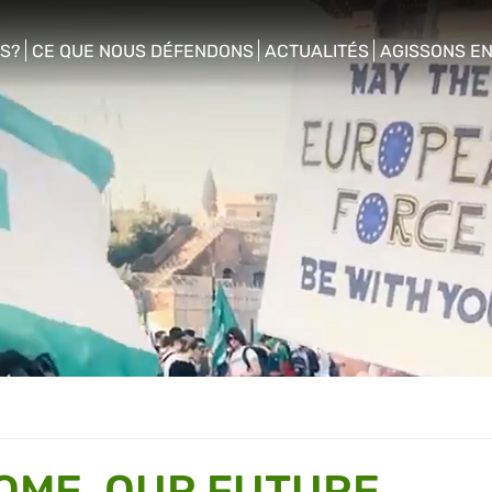
S?
CE QUE NOUS DÉFENDONS
ACTUALITÉS
AGISSONS E
enu
show/hide sub menu
show/hide sub menu
show/hide s
OME, OUR FUTURE