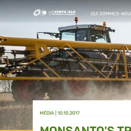
Greens/EFA Home
QUI SOMMES-NOU
show/hide sub m
MÉDIA
|
10.10.2017
MONSANTO'S TR