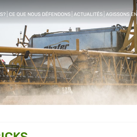
S?
CE QUE NOUS DÉFENDONS
ACTUALITÉS
AGISSONS E
enu
show/hide sub menu
show/hide sub menu
show/hide s
ICKS