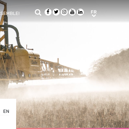
Rechercher
Facebook
Twitter
Instagram
Youtube
LinkedIn
FR
FR
NSEMBLE!
ub menu
EN