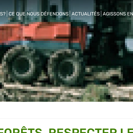
S?
CE QUE NOUS DÉFENDONS
ACTUALITÉS
AGISSONS E
enu
show/hide sub menu
show/hide sub menu
show/hide s
FORÊTS, RESPECTER L