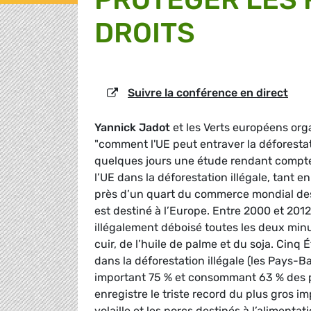
DROITS
Suivre la conférence en direct
Yannick Jadot
et les Verts européens or
"comment l'UE peut entraver la déforestatio
quelques jours une étude rendant compte 
l’UE dans la déforestation illégale, tant 
près d’un quart du commerce mondial des 
est destiné à l’Europe. Entre 2000 et 2012
illégalement déboisé toutes les deux minu
cuir, de l’huile de palme et du soja. Cinq
dans la déforestation illégale (les Pays-Ba
important 75 % et consommant 63 % des pro
enregistre le triste record du plus gros imp
volaille et les porcs destinés à l’alimentati