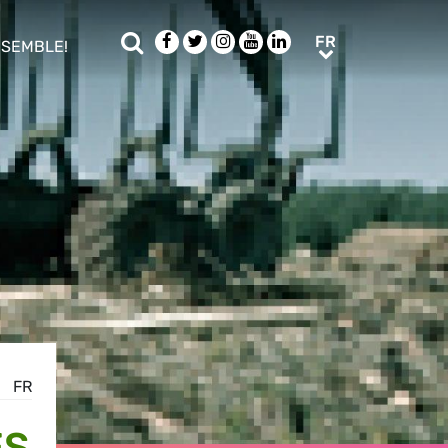
Rechercher
Facebook
Twitter
Instagram
Youtube
LinkedIn
FR
FR
NSEMBLE!
ub menu
FR
ES