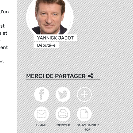
d'un
st
s et
YANNICK JADOT
e
Député-e
ment
es
MERCI DE PARTAGER
E-MAIL
IMPRIMER
SAUVEGARDER
PDF