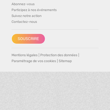
Abonnez-vous
Participez à nos événements
Suivez notre action
Contactez-nous
SOUSCRIRE
Mentions légales
|
Protection des données
|
Paramétrage de vos cookies
|
Sitemap