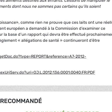
 des aliments destinés aux enfants. Cessons de manipuler le
ments dont nous ne sommes pas certains qu’ils soient
roissance», comme rien ne prouve que ces laits ont une réell
ement européen a demandé à la Commission d’examiner ce
ur la base d’un rapport qui devra être effectué prochaineme
règlement « allégations de santé » continueront d’être
s/getDoc.do?type=REPORT&reference=A7-2012-
LexUriServ.do?uri=OJ:L:2012:136:0001:0040:FR:PDF
RECOMMANDÉ