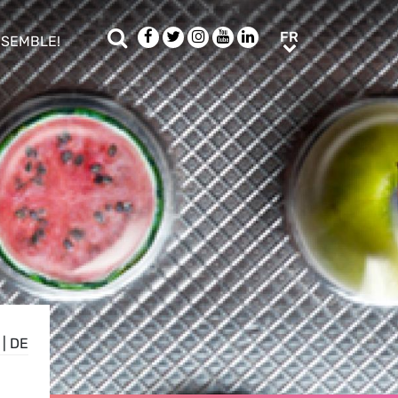
Rechercher
Facebook
Twitter
Instagram
Youtube
LinkedIn
FR
FR
NSEMBLE!
ub menu
|
DE