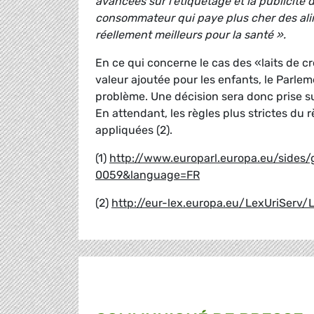
avancées sur l’étiquetage et la publicité
consommateur qui paye plus cher des ali
réellement meilleurs pour la santé ».
En ce qui concerne le cas des «laits de c
valeur ajoutée pour les enfants, le Parl
problème. Une décision sera donc prise s
En attendant, les règles plus strictes du 
appliquées (2).
(1)
http://www.europarl.europa.eu/side
0059&language=FR
(2)
http://eur-lex.europa.eu/LexUriServ/