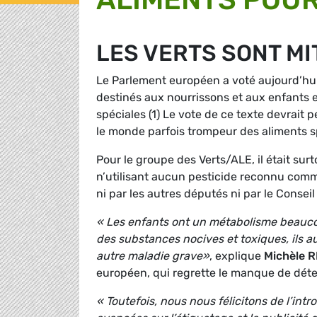
LES VERTS SONT MI
Le Parlement européen a voté aujourd’hui
destinés aux nourrissons et aux enfants e
spéciales (1) Le vote de ce texte devrai
le monde parfois trompeur des aliments sp
Pour le groupe des Verts/ALE, il était su
n’utilisant aucun pesticide reconnu comm
ni par les autres députés ni par le Conse
« Les enfants ont un métabolisme beaucou
des substances nocives et toxiques, ils 
autre maladie grave»
, explique
Michèle R
européen, qui regrette le manque de déter
« Toutefois, nous nous félicitons de l’int