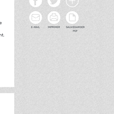
e
E-MAIL
IMPRIMER
SAUVEGARDER
PDF
nt.