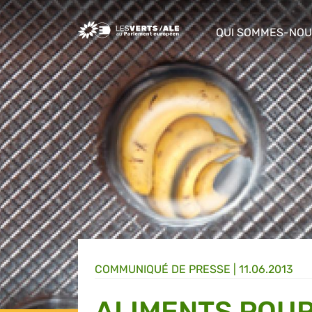
Greens/EFA Home
QUI SOMMES-NOU
show/hide sub m
COMMUNIQUÉ DE PRESSE
|
11.06.2013
ALIMENTS POUR