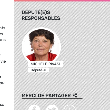
DÉPUTÉ(E)S
RESPONSABLES
nts
es
ans
n
ivie
MICHÈLE RIVASI
Député-e
à
 ou
MERCI DE PARTAGER
des