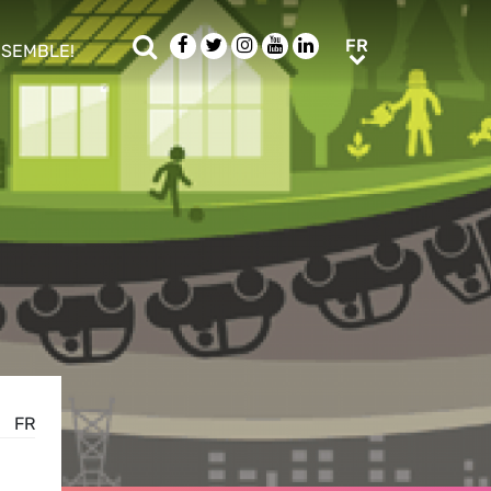
Rechercher
Facebook
Twitter
Instagram
Youtube
LinkedIn
FR
FR
NSEMBLE!
ub menu
FR