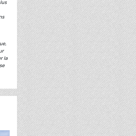
lus
ns
ue,
ur
r la
se