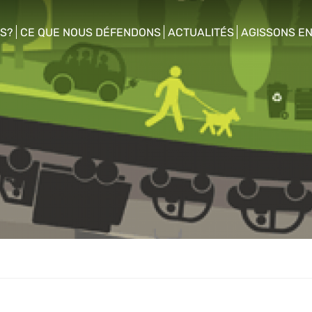
S?
CE QUE NOUS DÉFENDONS
ACTUALITÉS
AGISSONS E
enu
show/hide sub menu
show/hide sub menu
show/hide s