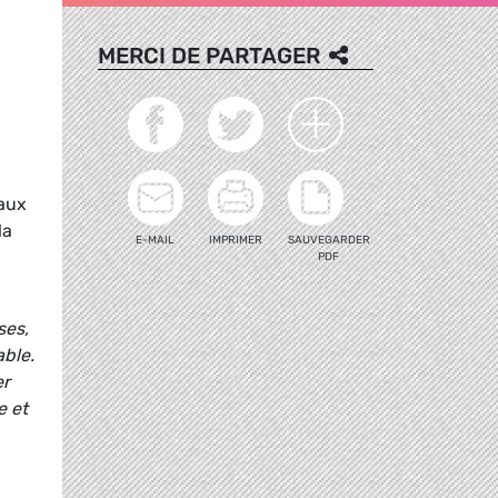
MERCI DE PARTAGER
vaux
la
E-MAIL
IMPRIMER
SAUVEGARDER
PDF
ses,
able.
er
e et