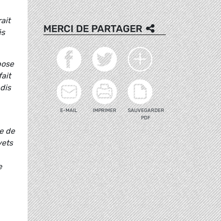
ait
MERCI DE PARTAGER
és
pose
fait
adis
E-MAIL
IMPRIMER
SAUVEGARDER
PDF
e de
vets
e