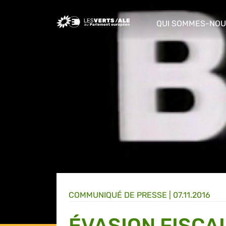
Greens/EFA Home
QUI SOMMES-NOU
show/hide sub m
COMMUNIQUÉ DE PRESSE
|
07.11.2016
ÉVASION FISCA