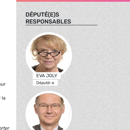
DÉPUTÉ(E)S
RESPONSABLES
EVA JOLY
Député-e
sur
 la
orter