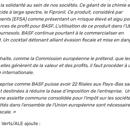
a solidarité au sein de nos sociétés. Ce géant de la chimie e
ide à large spectre, le Fipronil. Ce produit, considéré par
iments (EFSA) comme présentant un «risque élevé et aigu po
urces de profit pour BASF. L’utilisation de ce produit dans l’U
 tournesols. BASF continue pourtant à le commercialiser en
Un cocktail détonant alliant évasion fiscale et mise en dan
ouhaite, comme la Commission européenne le prétend, que le
lles génèrent de la valeur et des profits, il faut procéder à
 internationale.
eprise comme BASF puisse avoir 22 filiales aux Pays-Bas sa
 destinées à réduire la base d’imposition de l’entreprise. U
ne assiette commune consolidée pour l'impôt sur les sociét
étés dans l'ensemble de l'Union européenne sont nécessair
scale. »
 Verts/ALE ajoute :