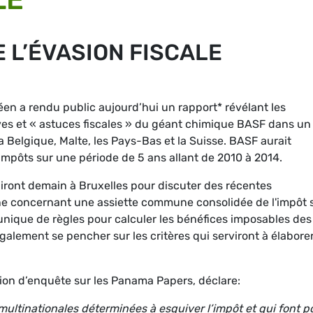
E L’ÉVASION FISCALE
n a rendu public aujourd’hui un rapport* révélant les
sives et « astuces fiscales » du géant chimique BASF dans un
Belgique, Malte, les Pays-Bas et la Suisse. BASF aurait
impôts sur une période de 5 ans allant de 2010 à 2014.
niront demain à Bruxelles pour discuter des récentes
e concernant une assiette commune consolidée de l'impôt 
 unique de règles pour calculer les bénéfices imposables des
alement se pencher sur les critères qui serviront à élaborer
on d’enquête sur les Panama Papers, déclare:
 multinationales déterminées à esquiver l’impôt et qui font p