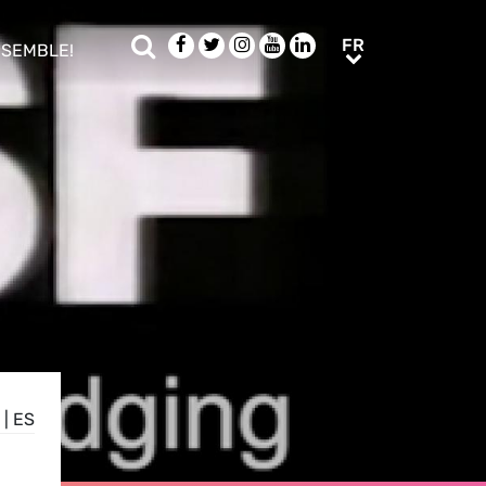
Rechercher
Facebook
Twitter
Instagram
Youtube
LinkedIn
FR
FR
NSEMBLE!
ub menu
|
ES