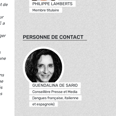
PHILIPPE LAMBERTS
t de
Membre titulaire
ur
E a
ger
PERSONNE DE CONTACT
s
 une
ns
ne
GUENDALINA DE SARIO
és
Conseillère Presse et Media
es
(langues française, italienne
et espagnole)