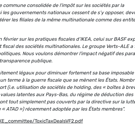
e commune consolidée de l'impôt sur les sociétés par la
si les gouvernements nationaux cessent de s’y opposer, devr
sidérer les filiales de la même multinationale comme des entit
 février sur les pratiques fiscales d’IKEA, celui sur BASF ex
t fiscal des sociétés multinationales. Le groupe Verts-ALE a 
s politiques. Nous voulons démontrer l'impact négatif des par
 transparence publique.
aitement légaux pour diminuer fortement sa base imposable
n terme à la guerre fiscale que se mènent les États. Nombr
t (i.e. utilisation de sociétés de holding, des « boîtes à bre
-values latentes aux Pays-Bas, du régime de déduction des
sont tout simplement pas couverts par la directive sur la lutt
ite « ATAD ») récemment adoptée par les États membres".
E_committee/ToxicTaxDealsVF2.pdf