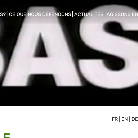
S?
CE QUE NOUS DÉFENDONS
ACTUALITÉS
AGISSONS E
enu
show/hide sub menu
show/hide sub menu
show/hide s
FR
|
EN
|
DE
LE