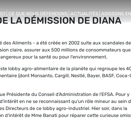
S?
CE QUE NOUS DÉFENDONS
ACTUALITÉS
AGISSONS E
E LA DÉMISSION DE DIANA
enu
show/hide sub menu
show/hide sub menu
show/hide s
é des Aliments - a été créée en 2002 suite aux scandales de
ission claire, assurer aux 500 millions de consommateurs que
dangereux pour la santé ou pour l'environnement.
s vaste lobby agro-alimentaire de la planète qui regroupe les 4
entaire (dont Monsanto, Cargill, Nestlé, Bayer, BASF, Coca-Co
ue Présidente du Conseil d'Administration de l'EFSA. Pour y
 d'intérêt en ne se reconnaissant qu'un rôle mineur au sein 
des Directeurs de ce lobby agro-industriel. Hier soir, dans la
ion d'intérêt de Mme Banati pour réparer cette curieuse omis