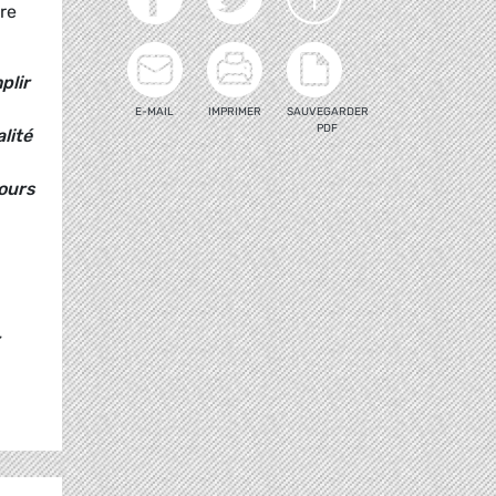
re
plir
E-MAIL
IMPRIMER
SAUVEGARDER
PDF
lité
jours