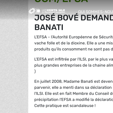
Greens/EFA Home
QUI SOMMES-NOU
JOSÉ BOVÉ DEMAND
show/hide sub m
BANATI
L'EFSA - l'Autorité Européenne de Sécurit
vache folle et de la dioxine. Elle a une m
produits qu'ils consomment ne sont pas 
L'EFSA est infiltrée par l'ILSI, par le plu
plus grandes entreprises de la chaine alim
)
En juillet 2008, Madame Banati est deven
parvenir, elle a menti dans sa déclaration
l'ILSI. Elle est en fait Membre du Conseil 
précipitation l'EFSA a modifié la déclarat
Cette pratique est scandaleuse !