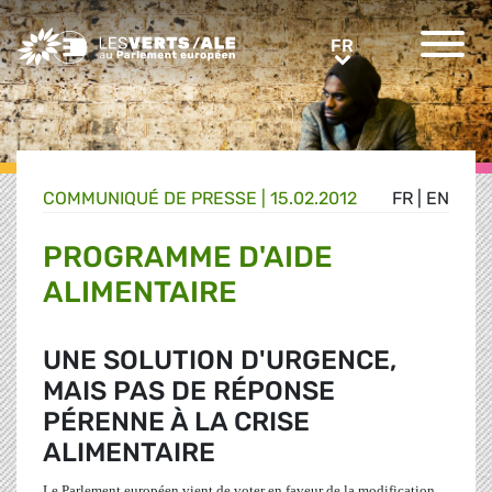
Greens/EFA Home
FR
FR
COMMUNIQUÉ DE PRESSE
|
15.02.2012
FR
|
EN
PROGRAMME D'AIDE
ALIMENTAIRE
UNE SOLUTION D'URGENCE,
MAIS PAS DE RÉPONSE
PÉRENNE À LA CRISE
ALIMENTAIRE
Le Parlement européen vient de voter en faveur de la modification