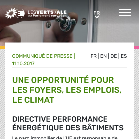
Greens/EFA Home
FR
FR
COMMUNIQUÉ DE PRESSE
|
FR
|
EN
|
DE
|
ES
11.10.2017
UNE OPPORTUNITÉ POUR
LES FOYERS, LES EMPLOIS,
LE CLIMAT
DIRECTIVE PERFORMANCE
ÉNERGÉTIQUE DES BÂTIMENTS
Le parc immobilier de l’UE est responsable de