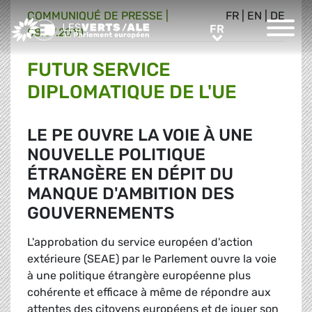
COMMUNIQUÉ DE PRESSE
|
FR
|
EN
|
DE
Greens/EFA Home
FR
FR
08.07.2010
FUTUR SERVICE
DIPLOMATIQUE DE L'UE
LE PE OUVRE LA VOIE À UNE
NOUVELLE POLITIQUE
ÉTRANGÈRE EN DÉPIT DU
MANQUE D'AMBITION DES
GOUVERNEMENTS
L'approbation du service européen d'action
extérieure (SEAE) par le Parlement ouvre la voie
à une politique étrangère européenne plus
cohérente et efficace à même de répondre aux
attentes des citoyens européens et de jouer son