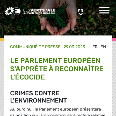
Greens/EFA Home
FR
FR
COMMUNIQUÉ DE PRESSE
|
29.03.2023
FR
|
EN
LE PARLEMENT EUROPÉEN
S'APPRÊTE À RECONNAÎTRE
L'ÉCOCIDE
CRIMES CONTRE
L'ENVIRONNEMENT
Aujourd'hui, le Parlement européen présentera
sa position sur la proposition de directive relative