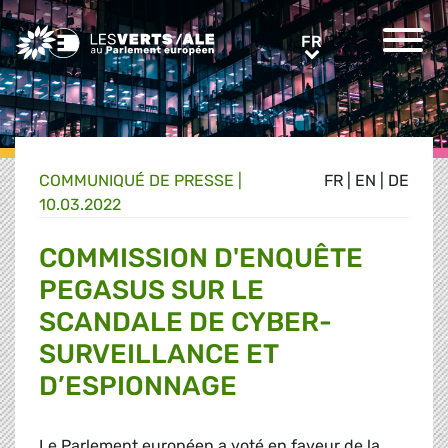
Greens/EFA Home
FR
FR
COMMUNIQUÉ DE PRESSE
|
FR
|
EN
|
DE
10.03.2022
COMMISSION D'ENQUÊTE
PEGASUS SUR LE
SCANDALE DE CYBER-
SURVEILLANCE ET
D’ESPIONNAGE
Le Parlement européen a voté en faveur de la